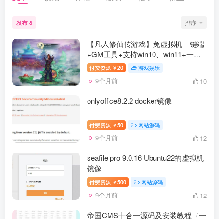
发布
排序
8
【凡人修仙传游戏】免虚拟机一键端
+GM工具+支持win10、win11+一键
安装
付费资源
20
游戏娱乐
￥
9个月前
10
onlyoffice8.2.2 docker镜像
付费资源
50
网站源码
￥
9个月前
12
seafile pro 9.0.16 Ubuntu22的虚拟机
镜像
付费资源
500
网站源码
￥
9个月前
12
帝国CMS十合一源码及安装教程（一