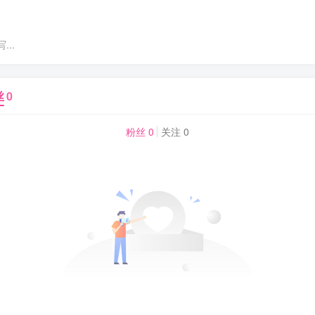
..
丝
0
粉丝 0
关注 0