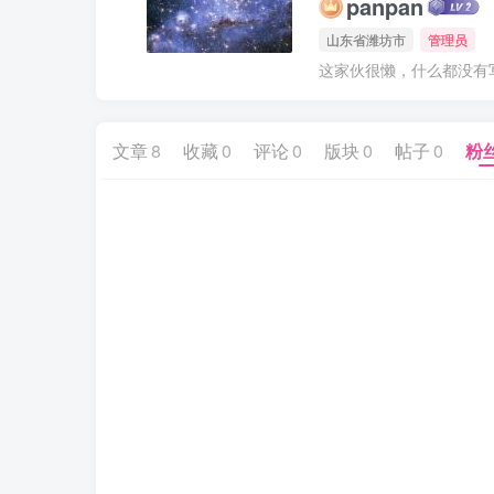
panpan
山东省潍坊市
管理员
这家伙很懒，什么都没有写.
文章
8
收藏
0
评论
0
版块
0
帖子
0
粉