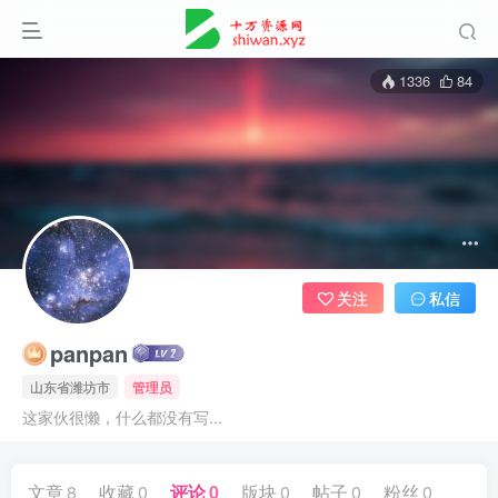
1336
84
关注
私信
panpan
山东省潍坊市
管理员
这家伙很懒，什么都没有写...
文章
8
收藏
0
评论
0
版块
0
帖子
0
粉丝
0