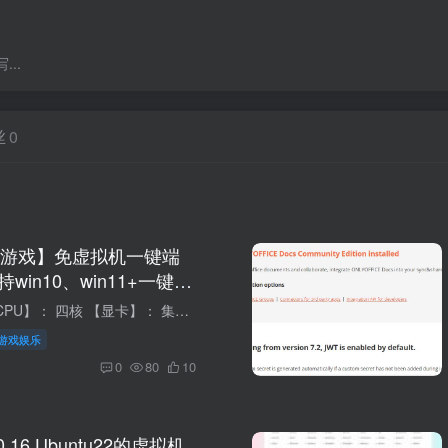
..
丝
0
游戏】免虚拟机一键端
win10、win11+一键安
游戏配置需求 【CPU】： 四核 【显卡】： 集成显卡 【内存】： 8G 【虚拟机】：否 【工具】：带GM工具 【说明】：此游戏需要电脑D盘 此为单机版，有网没网都可以使用。解压后约3.8G 不绑定机器 ...
游戏娱乐
0
80
10
 9.0.16 Ubuntu22的虚拟机