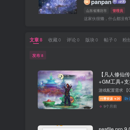
panpan
山东省潍坊市
管理员
这家伙很懒，什么都没有写.
文章
8
收藏
0
评论
0
版块
0
帖子
0
粉
发布
8
【凡人修仙传
+GM工具+支持
装
付费资源
20
￥
9个月前
seafile pro