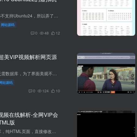
seafile pro 9.0.16不支持Ubuntu24，所以弄了一个Ubuntu22的虚拟机镜像。 这是windows里面用的vmware镜像，镜像文件总共43.8G 里面的环境都已经搭建好了，用vmware加载虚拟机镜像后，修改好IP，...
网站源码
0
48
12
L超美VIP视频解析网页源
访问即可使用，无需数据库，为了界面美观不添加播放器，解析后跳转到解析接口页面，解析接口是网上随便找的，可以自己在index.html替换。
网站源码
0
124
10
p视频在线解析-全网VIP会
TML版
无后台，无数据库，纯HTML页面，直接修改解析接口就行，不多说，直接上图：