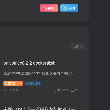
关注
私信
排序
onlyoffice8.2.2 docker镜像
这是ubuntu里面的docker镜像 需要两个端口分别指向docker里面的80和8000端口 使用教程：
付费资源
50
网站源码
￥
9个月前
0
45
12
帝国CMS十合一源码及安装教程（一