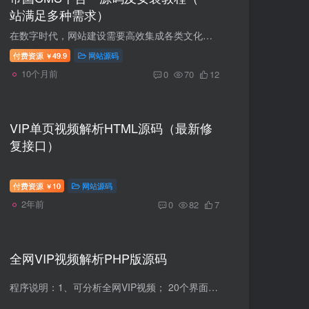
站满足多种需求）
在数字时代，网站建设需要高效集成各类文化类功能，帝国CMS十合一源码正是为教育、文化或知识分享平台量身打造的专业解决方案。这套源码以内容管理系统为核心，无缝整合多个实用模块，无需额外...
付费资源
49.9
网站源码
￥
10个月前
0
70
12
VIP单页视频解析HTML源码（最新修
复接口）
付费资源
10
网站源码
￥
2年前
0
82
7
全网VIP视频解析PHP版源码
程序说明：1、可分析全网VIP视频； 20个界面，有的手机会有广告，有的没有。2.可以登录后台更新界面和朋友链等 如下的隐藏内容在购买后的压缩包内亦存在，若已购买，则无需登录查看下面的内容：