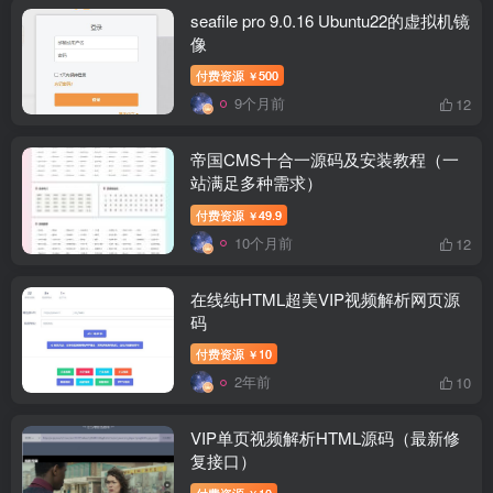
seafile pro 9.0.16 Ubuntu22的虚拟机镜
像
付费资源
500
￥
9个月前
12
帝国CMS十合一源码及安装教程（一
站满足多种需求）
付费资源
49.9
￥
10个月前
12
在线纯HTML超美VIP视频解析网页源
码
付费资源
10
￥
2年前
10
VIP单页视频解析HTML源码（最新修
复接口）
付费资源
10